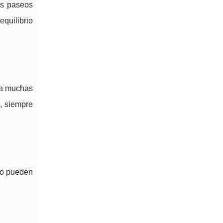
as paseos
equilibrio
ra muchas
s, siempre
rno pueden