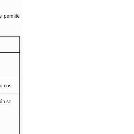
e permite
ónomos
gún se