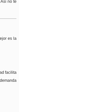
. Así no te
jor es la
d facilita
a demanda