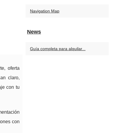
Navigation Map
News
Guía completa para alquilar...
e, oferta
an claro,
je con tu
mentación
siones con